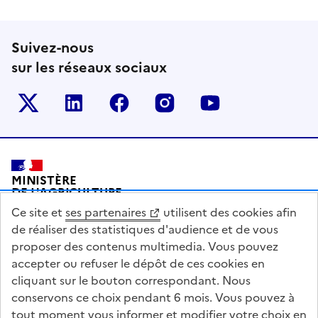
Suivez-nous
sur les réseaux sociaux
Le ministère sur Twitter
Le ministère sur LinkedIn
Le ministère sur Facebook
Le ministère sur Inst
Le ministère s
Pied de page
MINISTÈRE
DE L'AGRICULTURE
DE L'AGRO-ALIMENTAIRE
Ce site et
ses partenaires
utilisent des cookies afin
ET DE LA SOUVERAINETÉ
ALIMENTAIRE
de réaliser des statistiques d'audience et de vous
proposer des contenus multimedia. Vous pouvez
accepter ou refuser le dépôt de ces cookies en
cliquant sur le bouton correspondant. Nous
conservons ce choix pendant 6 mois. Vous pouvez à
legifrance.gouv.fr
info.gouv.fr
tout moment vous informer et modifier votre choix en