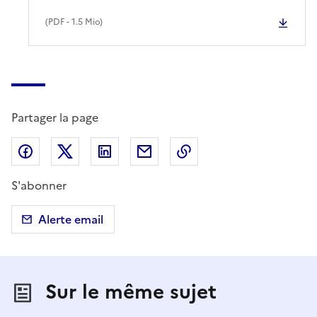
(
PDF
- 1.5 Mio)
Partager la page
Partager sur Facebook
Partager sur X (anciennement Twitter)
Partager sur LinkedIn
Partager par email
Copier dans le presse
S'abonner
Alerte email
Sur le même sujet