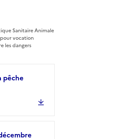
itique Sanitaire Animale
a pour vocation
re les dangers
a pêche
 décembre