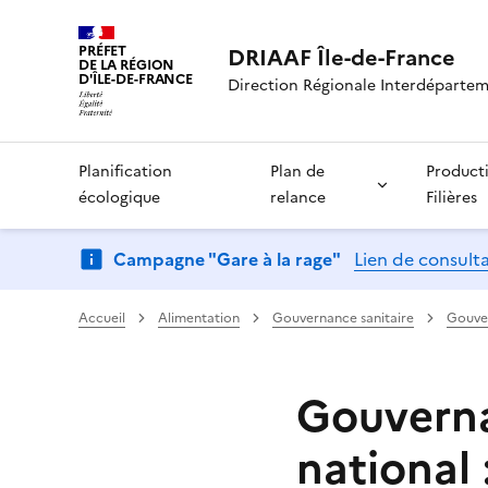
PRÉFET
DRIAAF Île-de-France
DE LA RÉGION
D'ÎLE-DE-FRANCE
Direction Régionale Interdépartemen
Planification
Plan de
Product
écologique
relance
Filières
Campagne "Gare à la rage"
Lien de consult
Accueil
Alimentation
Gouvernance sanitaire
Gouver
Gouverna
national