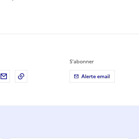
S'abonner
ebook
ur X (anciennement Twitter)
tager sur LinkedIn
Partager par email
Copier dans le presse-papier
Alerte email