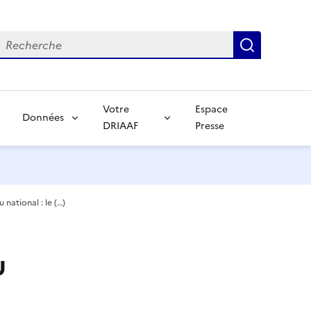
echerche
Recherch
Votre
Espace
Données
DRIAAF
Presse
national : le (…)
u