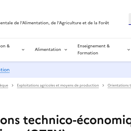
R
tale de l’Alimentation, de l’Agriculture et de la Forêt
ion &
Enseignement &
Alimentation
Formation
ation
hèque
Exploitations agricoles et moyens de production
Orientations 
ions technico-économi