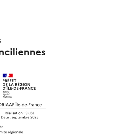
s
nciliennes