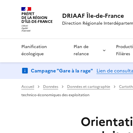
PRÉFET
DRIAAF Île-de-France
DE LA RÉGION
D'ÎLE-DE-FRANCE
Direction Régionale Interdépartemen
Planification
Plan de
Product
écologique
relance
Filières
Campagne "Gare à la rage"
Lien de consult
Accueil
Données
Données et cartographie
Cartot
technico-économiques des exploitation
Orientat