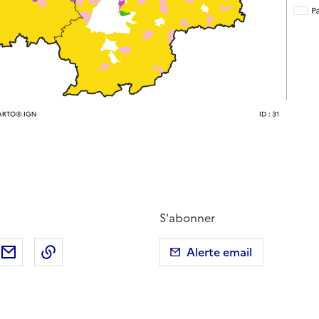
S'abonner
ebook
ur X (anciennement Twitter)
tager sur LinkedIn
Partager par email
Copier dans le presse-papier
Alerte email