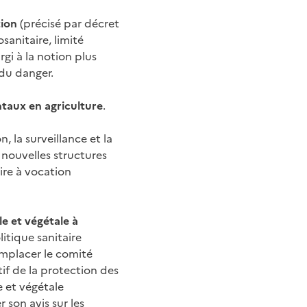
tion
(précisé par décret
sanitaire, limité
gi à la notion plus
 du danger.
ntaux en agriculture
.
n, la surveillance et la
s nouvelles structures
aire à vocation
e et végétale à
litique sanitaire
emplacer le comité
tif de la protection des
e et végétale
 son avis sur les