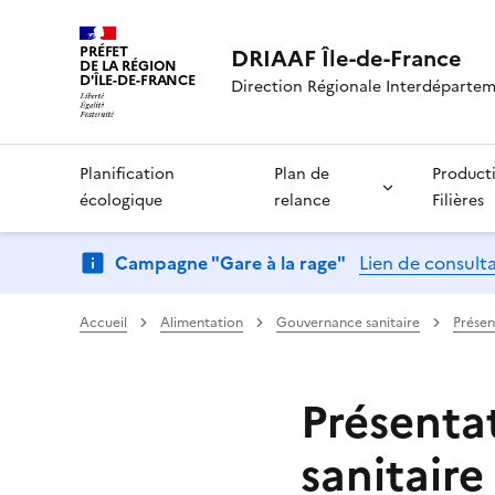
PRÉFET
DRIAAF Île-de-France
DE LA RÉGION
D'ÎLE-DE-FRANCE
Direction Régionale Interdépartemen
Planification
Plan de
Product
écologique
relance
Filières
Campagne "Gare à la rage"
Lien de consult
Accueil
Alimentation
Gouvernance sanitaire
Présen
Présenta
sanitaire