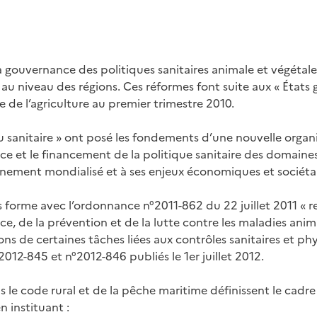
a gouvernance des politiques sanitaires animale et végétale
au niveau des régions. Ces réformes font suite aux « États 
re de l’agriculture au premier trimestre 2010.
u sanitaire » ont posé les fondements d’une nouvelle organi
e et le financement de la politique sanitaire des domaines
nnement mondialisé et à ses enjeux économiques et sociéta
s forme avec l’ordonnance n°2011-862 du 22 juillet 2011 « re
ce, de la prévention et de la lutte contre les maladies anim
ns de certaines tâches liées aux contrôles sanitaires et phyt
012-845 et n°2012-846 publiés le 1er juillet 2012.
s le code rural et de la pêche maritime définissent le cadr
n instituant :