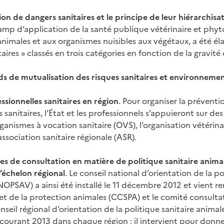
ion de dangers sanitaires et le principe de leur hiérarchisa
amp d’application de la santé publique vétérinaire et phyto
animales et aux organismes nuisibles aux végétaux, a été élar
aires » classés en trois catégories en fonction de la gravité
ds de mutualisation des risques sanitaires et environneme
ssionnelles sanitaires en région
. Pour organiser la préventio
 sanitaires, l’État et les professionnels s’appuieront sur de
organismes à vocation sanitaire (OVS), l’organisation vétérin
ssociation sanitaire régionale (ASR).
es de consultation en matière de politique sanitaire animal
l’échelon régional
. Le conseil national d’orientation de la po
NOPSAV) a ainsi été installé le 11 décembre 2012 et vient r
 et de la protection animales (CCSPA) et le comité consulta
seil régional d’orientation de la politique sanitaire animal
courant 2013 dans chaque région : il intervient pour donner