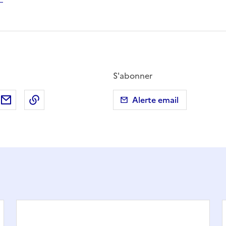
S'abonner
ebook
ur X (anciennement Twitter)
tager sur LinkedIn
Partager par email
Copier dans le presse-papier
Alerte email