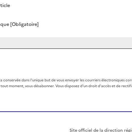
ticle
nique
[Obligatoire]
a conservée dans l'unique but de vous envoyer les courriers électroniques co
out moment, vous désabonner. Vous disposez d'un droit d'accès et de rectific
Site officiel de la direction r