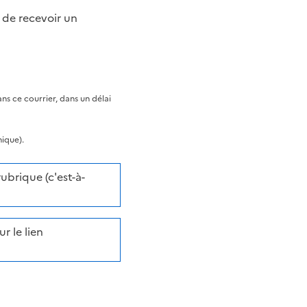
 de recevoir un
s ce courrier, dans un délai
nique).
brique (c'est-à-
r le lien