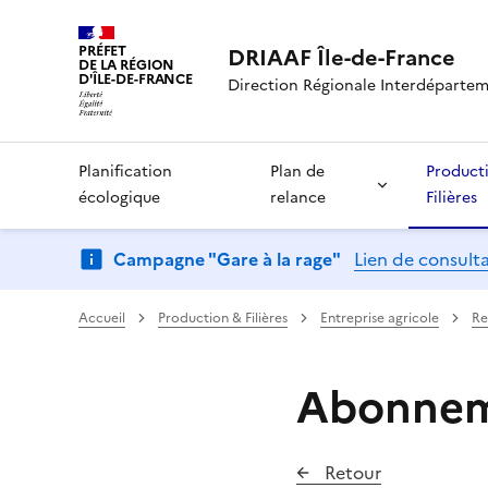
PRÉFET
DRIAAF Île-de-France
DE LA RÉGION
D'ÎLE-DE-FRANCE
Direction Régionale Interdépartemen
Planification
Plan de
Product
écologique
relance
Filières
Campagne "Gare à la rage"
Lien de consult
Accueil
Production & Filières
Entreprise agricole
Re
Abonneme
Retour