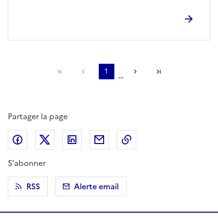
Première page
Page précédente
1
Page suivante
Dernière page
…
Partager la page
Partager sur Facebook
Partager sur X (anciennement Twitter)
Partager sur LinkedIn
Partager par email
Copier dans le presse
S'abonner
RSS
Alerte email