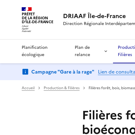
PRÉFET
DRIAAF Île-de-France
DE LA RÉGION
D'ÎLE-DE-FRANCE
Direction Régionale Interdépartemen
Planification
Plan de
Product
écologique
relance
Filières
Campagne "Gare à la rage"
Lien de consult
Accueil
Production & Filières
Filières forêt, bois, biom
Filières 
bioécon