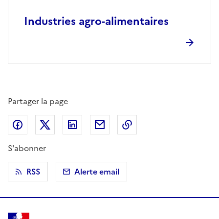
Industries agro-alimentaires
Partager la page
Partager sur Facebook
Partager sur X (anciennement Twitter)
Partager sur LinkedIn
Partager par email
Copier dans le presse
S'abonner
RSS
Alerte email