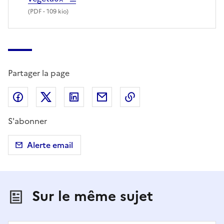
(
PDF
- 109 kio)
Partager la page
Partager sur Facebook
Partager sur X (anciennement Twitter)
Partager sur LinkedIn
Partager par email
Copier dans le presse
S'abonner
Alerte email
Sur le même sujet