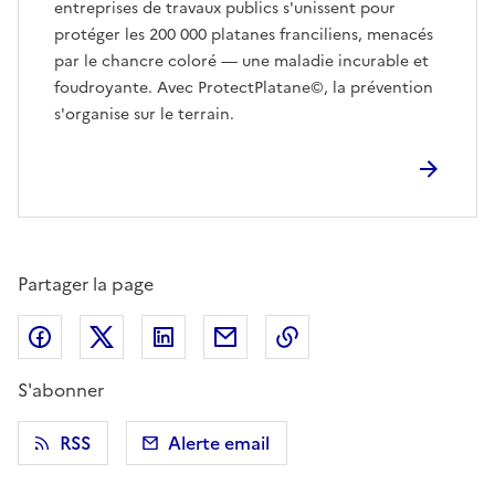
entreprises de travaux publics s'unissent pour
protéger les 200 000 platanes franciliens, menacés
par le chancre coloré — une maladie incurable et
foudroyante. Avec ProtectPlatane©, la prévention
s'organise sur le terrain.
Partager la page
Partager sur Facebook
Partager sur X (anciennement Twitter)
Partager sur LinkedIn
Partager par email
Copier dans le presse
S'abonner
RSS
Alerte email