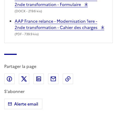
2nde transformation - Formulaire
(
DOCX
- 219.6 kio)
AAP France relance - Modernisation 1ere -
2nde transformation - Cahier des charges
(
PDF
- 739.9 kio)
Partager la page
Partager sur Facebook
Partager sur X (anciennement Twitter)
Partager sur LinkedIn
Partager par email
Copier dans le presse
S'abonner
Alerte email