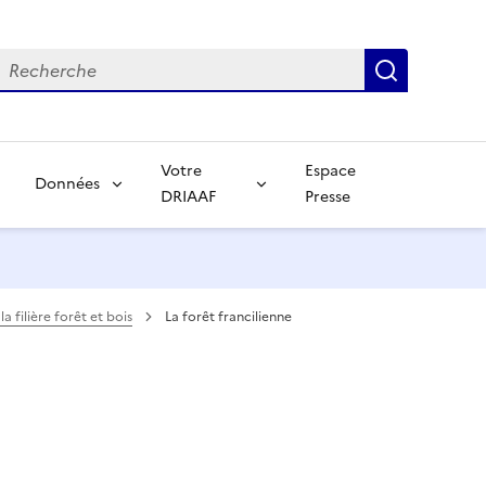
echerche
Recherch
Votre
Espace
Données
DRIAAF
Presse
a filière forêt et bois
La forêt francilienne