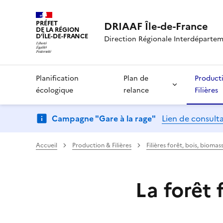
PRÉFET
DRIAAF Île-de-France
DE LA RÉGION
D'ÎLE-DE-FRANCE
Direction Régionale Interdépartemen
Planification
Plan de
Product
écologique
relance
Filières
Campagne "Gare à la rage"
Lien de consult
Accueil
Production & Filières
Filières forêt, bois, biom
La forêt 