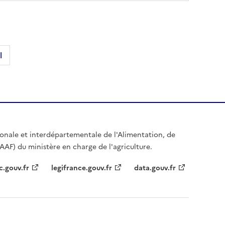
l
égionale et interdépartementale de l'Alimentation, de
IAAF) du ministère en charge de l'agriculture.
c.gouv.fr
legifrance.gouv.fr
data.gouv.fr