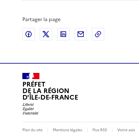
Partager la page
Partager sur Facebook
Partager sur X (anciennement Twitte
Partager sur LinkedIn
Partager par email
Copier dans le
PRÉFET
DE LA RÉGION
D'ÎLE-DE-FRANCE
Plan du site
Mentions légales
Flux RSS
Votre avis