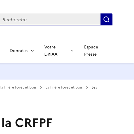
echerche
Recherch
Votre
Espace
Données
DRIAAF
Presse
a filière forêt et bois
La filière forêt et bois
Les
e la CRFPF