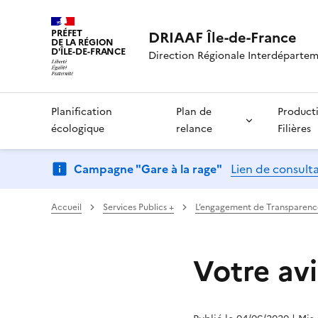
PRÉFET
DRIAAF Île-de-France
DE LA RÉGION
D'ÎLE-DE-FRANCE
Direction Régionale Interdépartemen
Planification
Plan de
Product
écologique
relance
Filières
Campagne "Gare à la rage"
Lien de consult
Accueil
Services Publics +
L’engagement de Transparenc
Votre avi