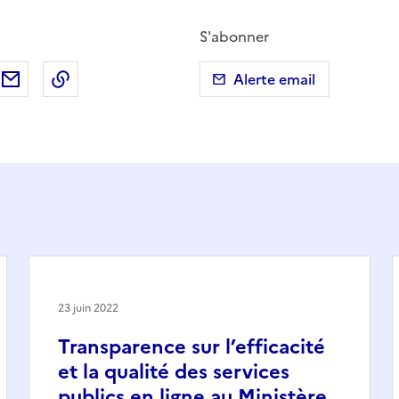
S'abonner
ebook
ur X (anciennement Twitter)
tager sur LinkedIn
Partager par email
Copier dans le presse-papier
Alerte email
23 juin 2022
Transparence sur l’efficacité
et la qualité des services
publics en ligne au Ministère