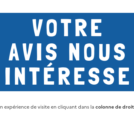
n expérience de visite en cliquant dans la
colonne de droit