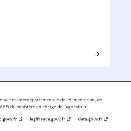
égionale et interdépartementale de l'Alimentation, de
IAAF) du ministère en charge de l'agriculture.
c.gouv.fr
legifrance.gouv.fr
data.gouv.fr