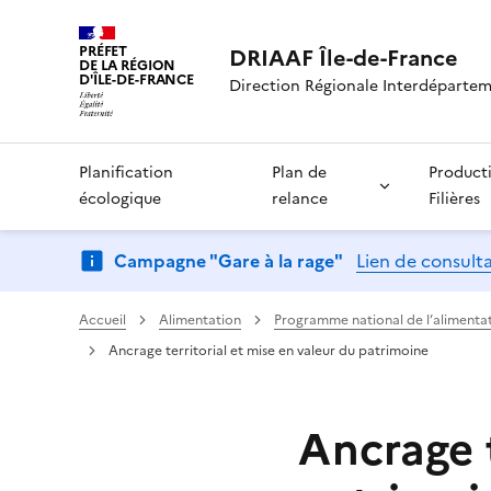
PRÉFET
DRIAAF Île-de-France
DE LA RÉGION
D'ÎLE-DE-FRANCE
Direction Régionale Interdépartemen
Planification
Plan de
Product
écologique
relance
Filières
Campagne "Gare à la rage"
Lien de consult
Accueil
Alimentation
Programme national de l’alimenta
Ancrage territorial et mise en valeur du patrimoine
Ancrage t