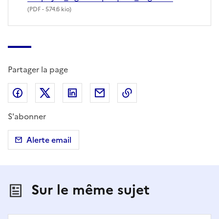
(
PDF
- 574.6 kio)
Partager la page
Partager sur Facebook
Partager sur X (anciennement Twitter)
Partager sur LinkedIn
Partager par email
Copier dans le presse
S'abonner
Alerte email
Sur le même sujet