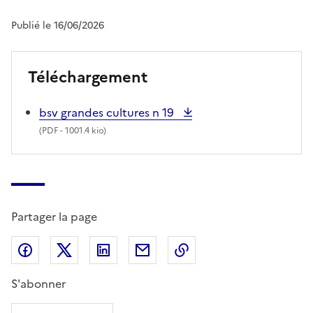
Publié le 16/06/2026
Téléchargement
bsv grandes cultures n 19
(
PDF
- 1001.4 kio)
Partager la page
Partager sur Facebook
Partager sur X (anciennement Twitter)
Partager sur LinkedIn
Partager par email
Copier dans le presse
S'abonner