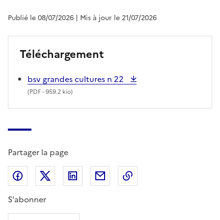
Publié le 08/07/2026
| Mis à jour le 21/07/2026
Téléchargement
bsv grandes cultures n 22
(
PDF
- 959.2 kio)
Partager la page
Partager sur Facebook
Partager sur X (anciennement Twitter)
Partager sur LinkedIn
Partager par email
Copier dans le presse
S'abonner