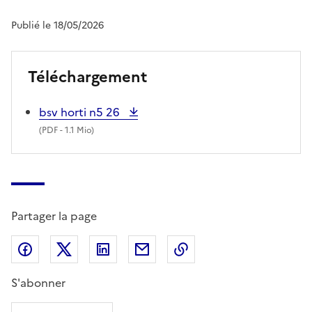
Publié le 18/05/2026
Téléchargement
bsv horti n5 26
(
PDF
- 1.1 Mio)
Partager la page
Partager sur Facebook
Partager sur X (anciennement Twitter)
Partager sur LinkedIn
Partager par email
Copier dans le presse
S'abonner