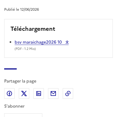
Publié le 12/06/2026
Téléchargement
bsv maraichage2026 10
(
PDF
- 1.2 Mio)
Partager la page
Partager sur Facebook
Partager sur X (anciennement Twitter)
Partager sur LinkedIn
Partager par email
Copier dans le presse
S'abonner