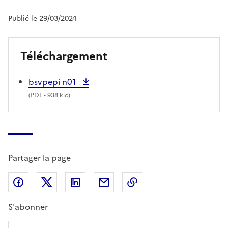
Publié le 29/03/2024
Téléchargement
bsvpepi n01
(
PDF
- 938 kio)
Partager la page
Partager sur Facebook
Partager sur X (anciennement Twitter)
Partager sur LinkedIn
Partager par email
Copier dans le presse
S'abonner