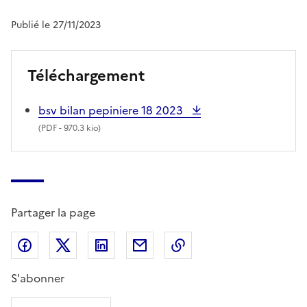
Publié le 27/11/2023
Téléchargement
bsv bilan pepiniere 18 2023
(
PDF
- 970.3 kio)
Partager la page
Partager sur Facebook
Partager sur X (anciennement Twitter)
Partager sur LinkedIn
Partager par email
Copier dans le presse
S'abonner