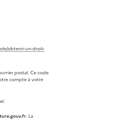
le/obtenir-un-droit-
ourrier postal. Ce code
votre compte à votre
el.
lture.gouv.fr
. La