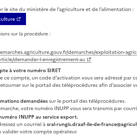
r le site du ministère de l’agriculture et de l’alimentation :
ulture
ions sur la procédure :
marches.agriculture.gouv.fr/demarches/exploitation-agrico
article/demander-l-enregistrement-au
pte à votre numéro SIRET
 de ce compte, un code d’activation vous sera adressé par c
etourner sur le portail des téléprocédures afin d’associer 
ormations demandées
sur le portail des téléprocédures.
démarche, votre numéro INUPP vous sera transmis par courri
numéro INUPP au service export.
dressez un courriel à
sral-rungis.draaf-ile-de-france@agricu
 valider votre compte opérateur.