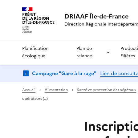
PRÉFET
DRIAAF Île-de-France
DE LA RÉGION
D'ÎLE-DE-FRANCE
Direction Régionale Interdépartemen
Planification
Plan de
Product
écologique
relance
Filières
Campagne "Gare à la rage"
Lien de consult
Accueil
Alimentation
Santé et protection des végétaux
opérateurs (…)
Inscripti