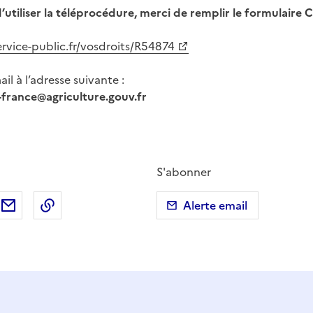
d’utiliser la téléprocédure, merci de remplir le formulair
ervice-public.fr/vosdroits/R54874
il à l’adresse suivante :
e-france@agriculture.gouv.fr
S'abonner
ebook
ur X (anciennement Twitter)
tager sur LinkedIn
Partager par email
Copier dans le presse-papier
Alerte email