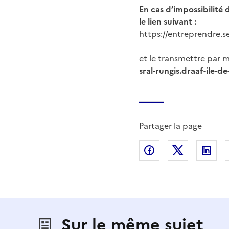
En cas d’impossibilité 
le lien suivant :
https://entreprendre.s
et le transmettre par ma
sral-rungis.draaf-ile-d
Partager la page
Partager sur Fac
Partager s
Par
Sur le même sujet