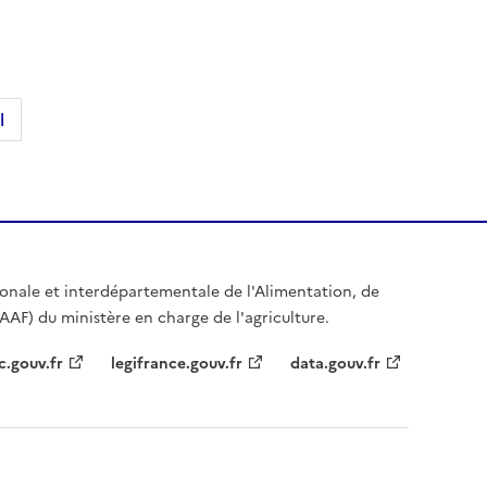
l
égionale et interdépartementale de l'Alimentation, de
IAAF) du ministère en charge de l'agriculture.
c.gouv.fr
legifrance.gouv.fr
data.gouv.fr