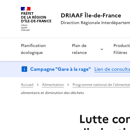
PRÉFET
DRIAAF Île-de-France
DE LA RÉGION
D'ÎLE-DE-FRANCE
Direction Régionale Interdépartemen
Planification
Plan de
Product
écologique
relance
Filières
Campagne "Gare à la rage"
Lien de consult
Accueil
Alimentation
Programme national de l’alimenta
alimentaire et diminution des déchets
Lutte con