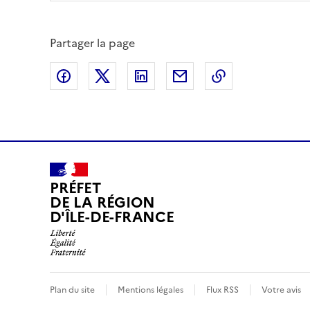
Partager la page
Partager sur Facebook
Partager sur X (anciennement Twitte
Partager sur LinkedIn
Partager par email
Copier dans le
PRÉFET
DE LA RÉGION
D'ÎLE-DE-FRANCE
Plan du site
Mentions légales
Flux RSS
Votre avis