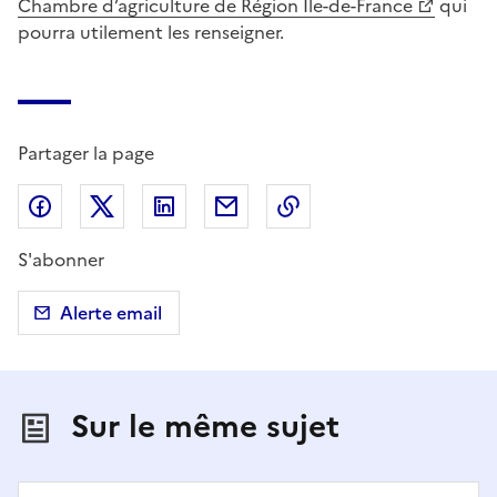
Chambre d’agriculture de Région Ile-de-France
qui
pourra utilement les renseigner.
Partager la page
Partager sur Facebook
Partager sur X (anciennement Twitter)
Partager sur LinkedIn
Partager par email
Copier dans le presse
S'abonner
Alerte email
Sur le même sujet