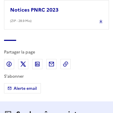
Notices PNRC 2023
(
ZIP
- 28.9 Mio)
Partager la page
Partager sur Facebook
Partager sur X (anciennement Twitter)
Partager sur LinkedIn
Partager par email
Copier dans le presse
S'abonner
Alerte email