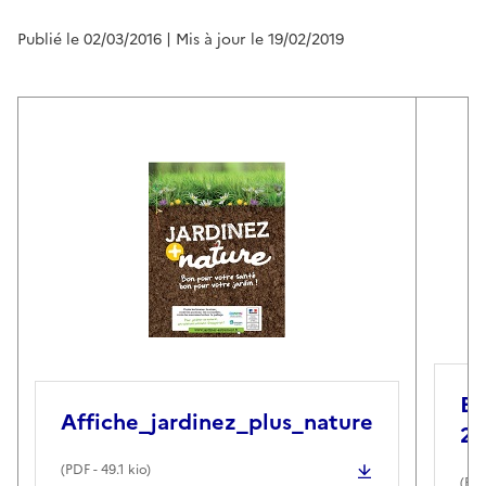
Publié le 02/03/2016
| Mis à jour le 19/02/2019
Br
Affiche_jardinez_plus_nature
2
(
PDF
- 49.1 kio)
(
PD