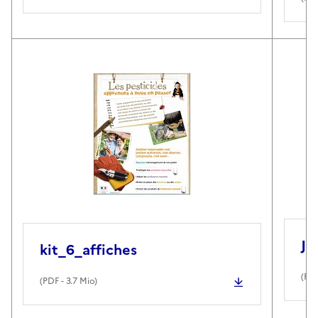
Ja
kit_6_affiches
(
PD
(
PDF
- 3.7 Mio)