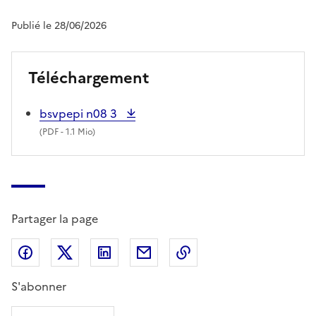
Publié le 28/06/2026
Téléchargement
bsvpepi n08 3
(
PDF
- 1.1 Mio)
Partager la page
Partager sur Facebook
Partager sur X (anciennement Twitter)
Partager sur LinkedIn
Partager par email
Copier dans le presse
S'abonner