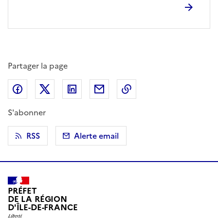
Partager la page
Partager sur Facebook
Partager sur X (anciennement Twitter)
Partager sur LinkedIn
Partager par email
Copier dans le presse
S'abonner
RSS
Alerte email
PRÉFET
DE LA RÉGION
D'ÎLE-DE-FRANCE