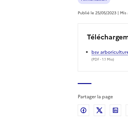
Publié le 25/05/2023
| Mis
Télécharge
bsv arboricultur
(
PDF
- 1.1 Mio)
Partager la page
Partager sur Fac
Partager s
Par