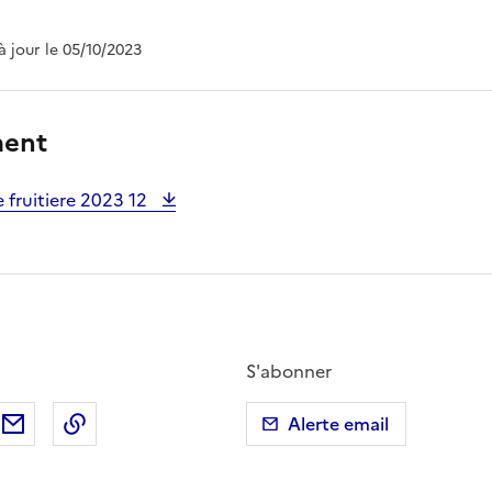
 à jour le 05/10/2023
ment
e fruitiere 2023 12
S'abonner
ebook
ur X (anciennement Twitter)
tager sur LinkedIn
Partager par email
Copier dans le presse-papier
Alerte email