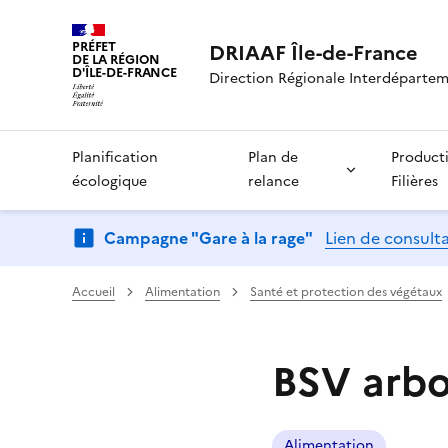
PRÉFET
DRIAAF Île-de-France
DE LA RÉGION
D'ÎLE-DE-FRANCE
Direction Régionale Interdépartemen
Planification
Plan de
Product
écologique
relance
Filières
Campagne "Gare à la rage"
Lien de consult
Accueil
Alimentation
Santé et protection des végétaux
BSV arbo
Alimentation