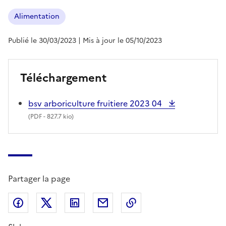
Alimentation
Publié le 30/03/2023
| Mis à jour le 05/10/2023
Téléchargement
bsv arboriculture fruitiere 2023 04
(
PDF
- 827.7 kio)
Partager la page
Partager sur Facebook
Partager sur X (anciennement Twitter)
Partager sur LinkedIn
Partager par email
Copier dans le presse