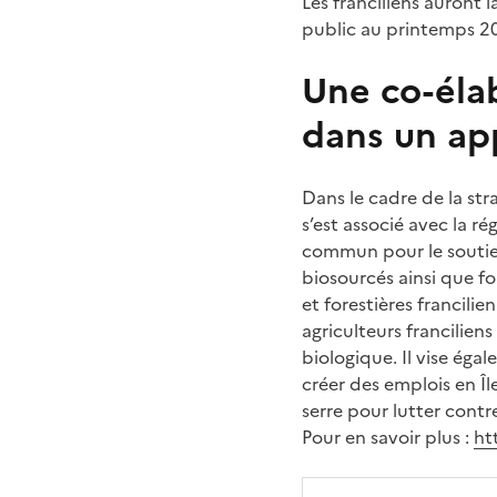
Les franciliens auront l
public au printemps 20
Une co-élab
dans un ap
Dans le cadre de la stra
s’est associé avec la r
commun pour le soutien 
biosourcés ainsi que for
et forestières francili
agriculteurs francilien
biologique. Il vise égal
créer des emplois en Îl
serre pour lutter cont
Pour en savoir plus :
ht