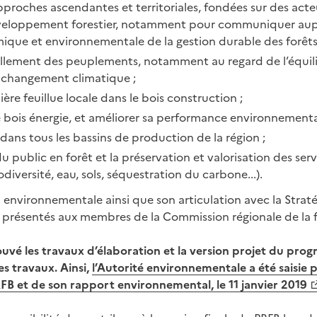
roches ascendantes et territoriales, fondées sur des acte
éveloppement forestier, notamment pour communiquer aup
omique et environnementale de la gestion durable des forêts
ellement des peuplements, notamment au regard de l’équil
 changement climatique ;
ère feuillue locale dans le bois construction ;
ère bois énergie, et améliorer sa performance environnementa
 dans tous les bassins de production de la région ;
du public en forêt et la préservation et valorisation des ser
diversité, eau, sols, séquestration du carbone...).
 environnementale ainsi que son articulation avec la Straté
té présentés aux membres de la Commission régionale de la f
uvé les travaux d’élaboration et la version projet du pr
es travaux. Ainsi,
l’Autorité environnementale a été saisie 
RFB et de son rapport environnemental, le 11 janvier 2019