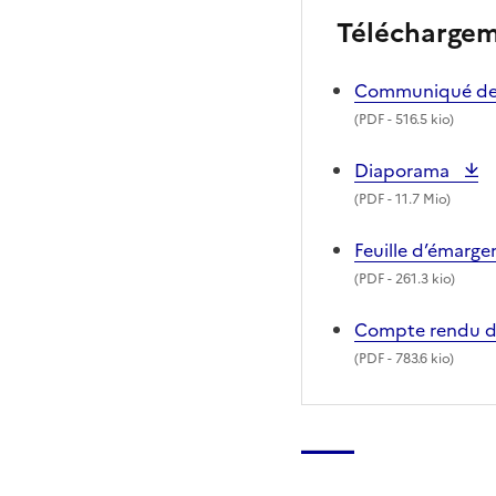
Télécharge
Communiqué de p
(
PDF
- 516.5 kio)
Diaporama
(
PDF
- 11.7 Mio)
Feuille d’émarg
(
PDF
- 261.3 kio)
Compte rendu d
(
PDF
- 783.6 kio)