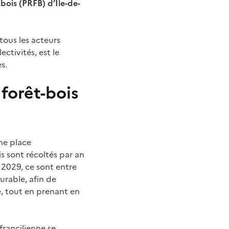
bois (PRFB) d’Île-de-
 tous les acteurs
ectivités, est le
s.
 forêt-bois
ne place
 sont récoltés par an
 2029, ce sont entre
rable, afin de
e, tout en prenant en
rancilienne se