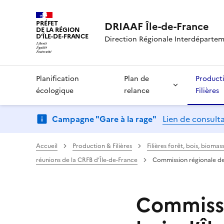
PRÉFET
DRIAAF Île-de-France
DE LA RÉGION
D'ÎLE-DE-FRANCE
Direction Régionale Interdépartemen
Planification
Plan de
Product
écologique
relance
Filières
Campagne "Gare à la rage"
Lien de consult
Accueil
Production & Filières
Filières forêt, bois, biom
réunions de la CRFB d’Île-de-France
Commission régionale de 
Commissi