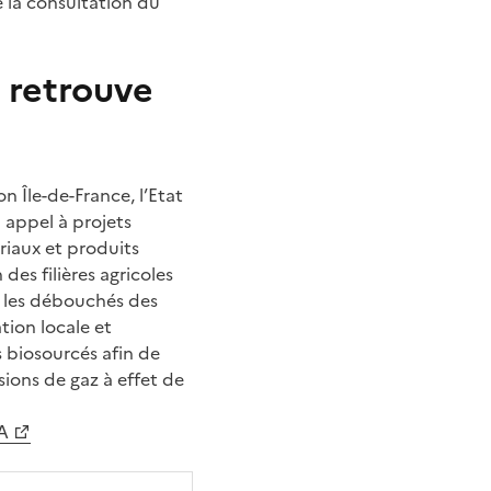
de la consultation du
 retrouve
e
on Île-de-France, l’Etat
 appel à projets
riaux et produits
des filières agricoles
er les débouchés des
tion locale et
s biosourcés afin de
sions de gaz à effet de
IA