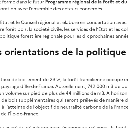
 forme dans le futur
Programme régional de la forêt et du 
boration avec l’ensemble des acteurs concernés.
l’Etat et le Conseil régional et élaboré en concertation avec
 forêt bois, la société civile, les services de l’Etat et les coll
olitique forestière régionale pour les dix prochaines année
 orientations de la politique
taux de boisement de 23 %, la forêt francilienne occupe u
paysage d’Île-de-France. Actuellement, 742 000 m3 de bois
 un volume sur pied de plus de 44 millions de m3. A horizon
de bois supplémentaires qui seront prélevés de manière du
l’atteinte de l’objectif de neutralité carbone de la Franc
de l’Île-de-France.
eur avéré du développement économique régional, la forêt f