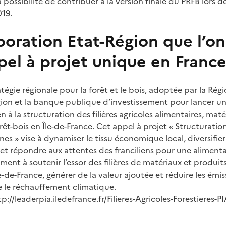
a possibilité de contribuer à la version finale du PRFB lors 
19.
oration Etat-Région que l’on
pel à projet unique en Franc
tégie régionale pour la forêt et le bois, adoptée par la Régi
égion et la banque publique d’investissement pour lancer un
à la structuration des filières agricoles alimentaires, maté
êt-bois en Île-de-France. Cet appel à projet « Structuration 
ennes » vise à dynamiser le tissu économique local, diversifi
s et répondre aux attentes des franciliens pour une alimenta
ement à soutenir l’essor des filières de matériaux et produit
e-de-France, générer de la valeur ajoutée et réduire les émis
re le réchauffement climatique.
tp://leaderpia.iledefrance.fr/Filieres-Agricoles-Forestieres-P