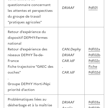
questionnaire concernant
DRIAAF
Pdf.01
les attentes et perspectives
du groupe de travail
"pratiques agricoles"
Retour d’expérience du
dispositif DEPHY-Fermes
national
Retour d’expérience des
CAN.Dephy
Pdf.02a
réseaux DEPHY Île-de-
DRIAAF
Pdf.02b
France
CAR.IdF
Pdf.02c
Fiche trajectoire "GAEC des
.
Fiche
ouches"
CAR.IdF
Pdf.02d
.
Groupe DEPHY Horti-Pépi
priorité d’action
Problématiques liées au
DRIAAF
Pdf.03a
désherbage et à la maîtrise