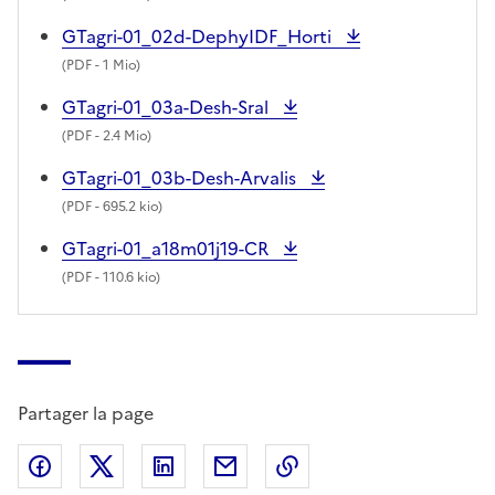
GTagri-01_02d-DephyIDF_Horti
(
PDF
- 1 Mio)
GTagri-01_03a-Desh-Sral
(
PDF
- 2.4 Mio)
GTagri-01_03b-Desh-Arvalis
(
PDF
- 695.2 kio)
GTagri-01_a18m01j19-CR
(
PDF
- 110.6 kio)
Partager la page
Partager sur Facebook
Partager sur X (anciennement Twitter)
Partager sur LinkedIn
Partager par email
Copier dans le presse