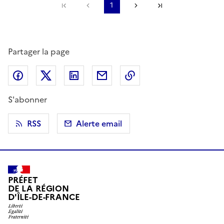
Première page
Page précédente
1
Page suivante
Dernière page
Partager la page
Partager sur Facebook
Partager sur X (anciennement Twitter)
Partager sur LinkedIn
Partager par email
Copier dans le presse
S'abonner
RSS
Alerte email
PRÉFET
DE LA RÉGION
D'ÎLE-DE-FRANCE