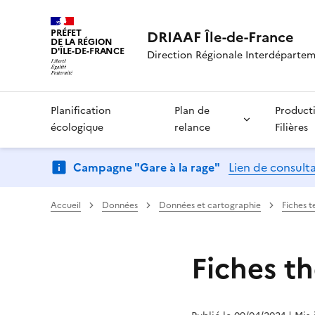
PRÉFET
DRIAAF Île-de-France
DE LA RÉGION
D'ÎLE-DE-FRANCE
Direction Régionale Interdépartemen
Planification
Plan de
Product
écologique
relance
Filières
Campagne "Gare à la rage"
Lien de consult
Accueil
Données
Données et cartographie
Fiches t
Fiches t