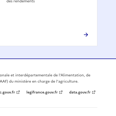
des rendements
égionale et interdépartementale de l'Alimentation, de
IAAF) du ministère en charge de l'agriculture.
c.gouv.fr
legifrance.gouv.fr
data.gouv.fr