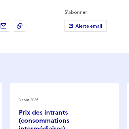
S'abonner
ebook
ur X (anciennement Twitter)
tager sur LinkedIn
Partager par email
Copier dans le presse-papier
Alerte email
3 août 2026
Prix des intrants
(consommations
intermédiaires)